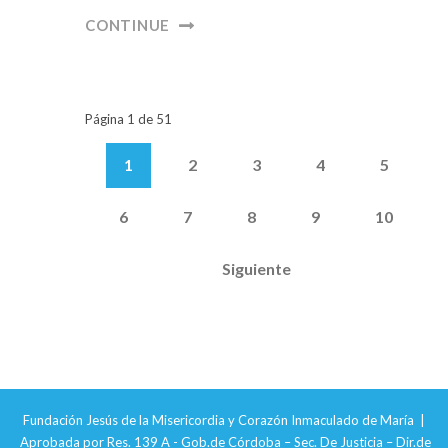
CONTINUE
Página 1 de 51
1
2
3
4
5
6
7
8
9
10
Siguiente
Fundación Jesús de la Misericordia y Corazón Inmaculado de María |
Aprobada por Res. 139 A - Gob.de Córdoba – Sec. De Justicia – Dir.de