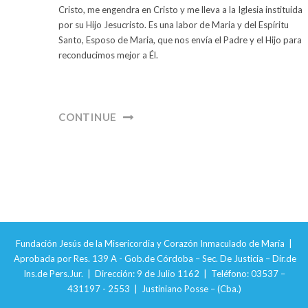
Cristo, me engendra en Cristo y me lleva a la Iglesia instituida
por su Hijo Jesucristo. Es una labor de Maria y del Espíritu
Santo, Esposo de Maria, que nos envía el Padre y el Hijo para
reconducimos mejor a Él.
CONTINUE
Fundación Jesús de la Misericordia y Corazón Inmaculado de María |
Aprobada por Res. 139 A - Gob.de Córdoba – Sec. De Justicia – Dir.de
Ins.de Pers.Jur. | Dirección: 9 de Julio 1162 | Teléfono: 03537 –
431197 - 2553 | Justiniano Posse – (Cba.)