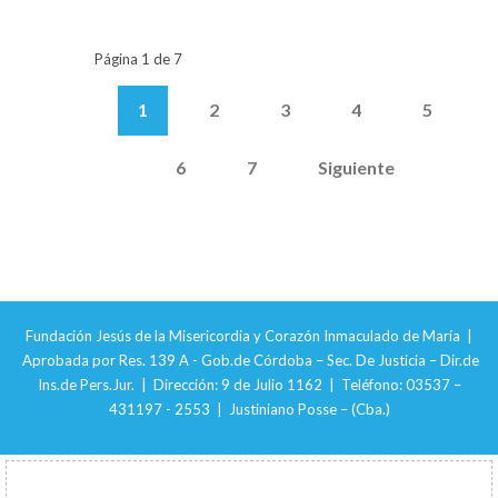
Página 1 de 7
1
2
3
4
5
6
7
Siguiente
Fundación Jesús de la Misericordia y Corazón Inmaculado de María |
Aprobada por Res. 139 A - Gob.de Córdoba – Sec. De Justicia – Dir.de
Ins.de Pers.Jur. | Dirección: 9 de Julio 1162 | Teléfono: 03537 –
431197 - 2553 | Justiniano Posse – (Cba.)