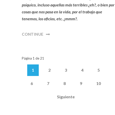
psíquico, incluso aquellas más terribles ¿eh?, o bien por
cosas que nos pasa en la vida, por el trabajo que
tenemos, los oficios, etc. ¿mmm?.
CONTINUE
Página 1 de 21
1
2
3
4
5
6
7
8
9
10
Siguiente