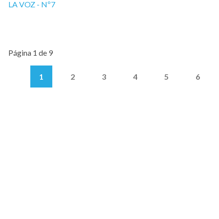
LA VOZ - Nº7
Página 1 de 9
1
2
3
4
5
6