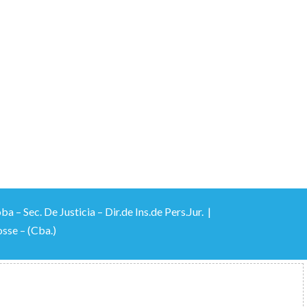
 Sec. De Justicia – Dir.de Ins.de Pers.Jur. |
sse – (Cba.)