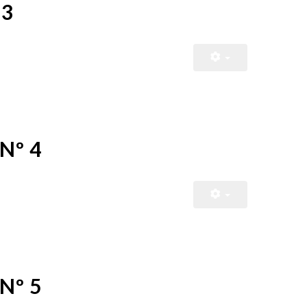
 3
 Nº 4
 Nº 5