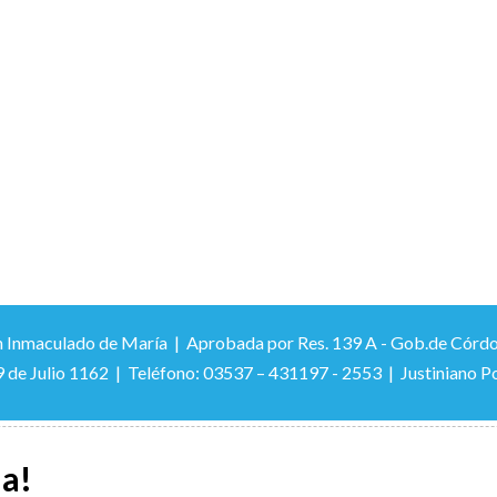
 Inmaculado de María | Aprobada por Res. 139 A - Gob.de Córdoba –
9 de Julio 1162 | Teléfono: 03537 – 431197 - 2553 | Justiniano Po
la!