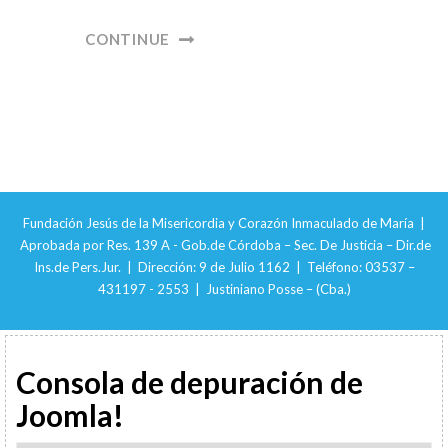
CONTINUE
Fundación Jesús de la Misericordia y Corazón Inmaculado de María |
Aprobada por Res. 139 A - Gob.de Córdoba – Sec. De Justicia – Dir.de
Ins.de Pers.Jur. | Dirección: 9 de Julio 1162 | Teléfono: 03537 –
431197 - 2553 | Justiniano Posse – (Cba.)
Consola de depuración de
Joomla!