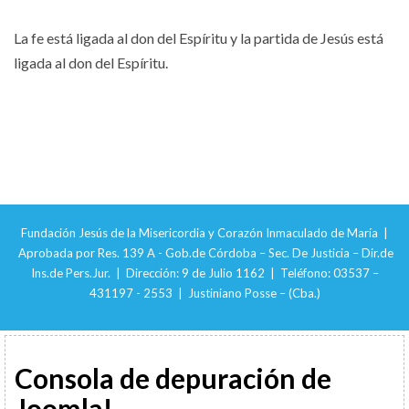
La fe está ligada al don del Espíritu y la partida de Jesús está
ligada al don del Espíritu.
Fundación Jesús de la Misericordia y Corazón Inmaculado de María |
Aprobada por Res. 139 A - Gob.de Córdoba – Sec. De Justicia – Dir.de
Ins.de Pers.Jur. | Dirección: 9 de Julio 1162 | Teléfono: 03537 –
431197 - 2553 | Justiniano Posse – (Cba.)
Consola de depuración de
Joomla!