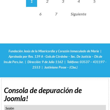
1
2
3
4
5
6
7
Siguiente
Fundación Jesús de la Misericordia y Corazón Inmaculado de María |
Aprobada por Res. 139 A - Gob.de Córdoba – Sec. De Justicia – Dir.de
Ins.de Pers.Jur. | Dirección: 9 de Julio 1162 | Teléfono: 03537 – 431197 -
2553 | Justiniano Posse – (Cba.)
Consola de depuración de
Joomla!
Sesión