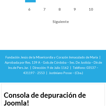
6
7
8
9
10
Siguiente
Fundación Jesús de la Misericordia y Corazón Inmaculado de María |
Aprobada por Res. 139 A - Gob.de Córdoba – Sec. De Justicia – Dir.de
Ins.de Pers.Jur. | Dirección: 9 de Julio 1162 | Teléfono: 03537 –
431197 - 2553 | Justiniano Posse – (Cba.)
Consola de depuración de
Joomla!