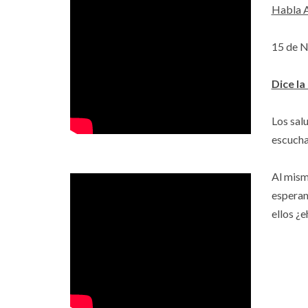
Habla A
15 de 
Dice la
Los sal
escucha
Al mism
esperan
ellos ¿e