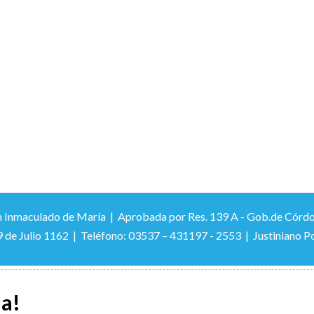
 Inmaculado de María | Aprobada por Res. 139 A - Gob.de Córdoba –
9 de Julio 1162 | Teléfono: 03537 – 431197 - 2553 | Justiniano Po
la!