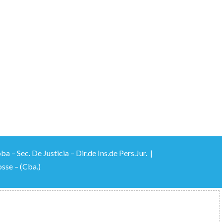
 Sec. De Justicia – Dir.de Ins.de Pers.Jur. |
sse – (Cba.)