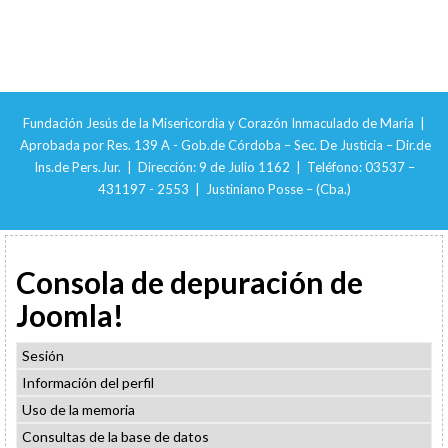
Fundación Jesús de la Misericordia y Corazón Inmaculado de María |
Aprobada por Res. 139 A - Gob.de Córdoba – Sec. De Justicia – Dir.de
Ins.de Pers.Jur. | Dirección: 9 de Julio 1162 | Teléfono: 03537 –
431197 - 2553 | Justiniano Posse – (Cba.)
Consola de depuración de
Joomla!
Sesión
Información del perfil
Uso de la memoria
Consultas de la base de datos