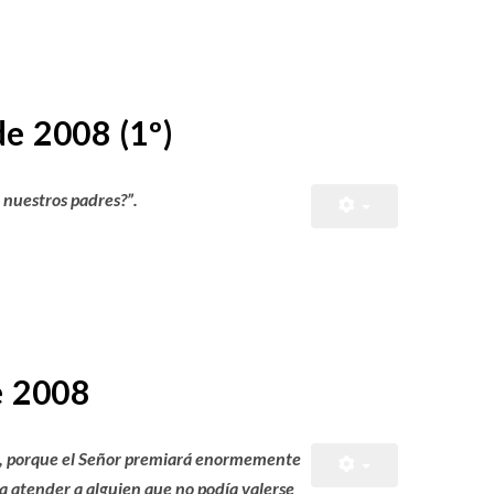
e 2008 (1º)
 nuestros padres?”.
e 2008
os, porque el Señor premiará enormemente
ra atender a alguien que no podía valerse