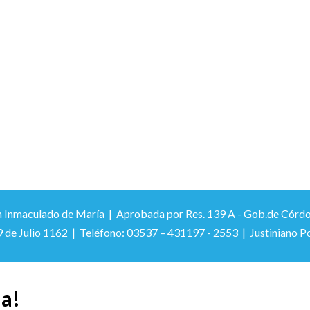
 Inmaculado de María | Aprobada por Res. 139 A - Gob.de Córdoba –
9 de Julio 1162 | Teléfono: 03537 – 431197 - 2553 | Justiniano Po
la!