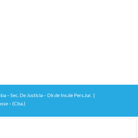
 Sec. De Justicia – Dir.de Ins.de Pers.Jur. |
sse – (Cba.)