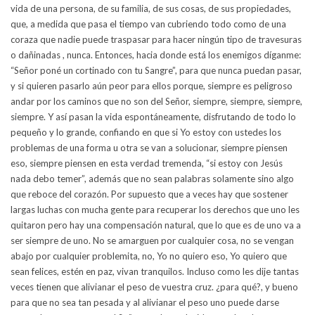
vida de una persona, de su familia, de sus cosas, de sus propiedades,
que, a medida que pasa el tiempo van cubriendo todo como de una
coraza que nadie puede traspasar para hacer ningún tipo de travesuras
o dañinadas , nunca. Entonces, hacia donde está los enemigos díganme:
“Señor poné un cortinado con tu Sangre”, para que nunca puedan pasar,
y si quieren pasarlo aún peor para ellos porque, siempre es peligroso
andar por los caminos que no son del Señor, siempre, siempre, siempre,
siempre. Y así pasan la vida espontáneamente, disfrutando de todo lo
pequeño y lo grande, confiando en que si Yo estoy con ustedes los
problemas de una forma u otra se van a solucionar, siempre piensen
eso, siempre piensen en esta verdad tremenda, “si estoy con Jesús
nada debo temer”, además que no sean palabras solamente sino algo
que reboce del corazón. Por supuesto que a veces hay que sostener
largas luchas con mucha gente para recuperar los derechos que uno les
quitaron pero hay una compensación natural, que lo que es de uno va a
ser siempre de uno. No se amarguen por cualquier cosa, no se vengan
abajo por cualquier problemita, no, Yo no quiero eso, Yo quiero que
sean felices, estén en paz, vivan tranquilos. Incluso como les dije tantas
veces tienen que alivianar el peso de vuestra cruz. ¿para qué?, y bueno
para que no sea tan pesada y al alivianar el peso uno puede darse