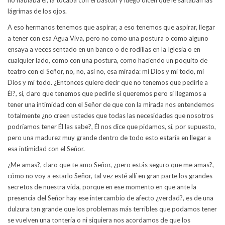
no hablaba él, la tocaba con el bastón y luego dicen que le saltaban las
lágrimas de los ojos.
A eso hermanos tenemos que aspirar, a eso tenemos que aspirar, llegar
a tener con esa Agua Viva, pero no como una postura o como alguno
ensaya a veces sentado en un banco o de rodillas en la Iglesia o en
cualquier lado, como con una postura, como haciendo un poquito de
teatro con el Señor, no, no, así no, esa mirada: mi Dios y mi todo, mi
Dios y mi todo. ¿Entonces quiere decir que no tenemos que pedirle a
Él?, sí, claro que tenemos que pedirle si queremos pero si llegamos a
tener una intimidad con el Señor de que con la mirada nos entendemos
totalmente ¿no creen ustedes que todas las necesidades que nosotros
podríamos tener Él las sabe?, Él nos dice que pidamos, sí, por supuesto,
pero una madurez muy grande dentro de todo esto estaría en llegar a
esa intimidad con el Señor.
¿Me amas?, claro que te amo Señor, ¿pero estás seguro que me amas?,
cómo no voy a estarlo Señor, tal vez esté allí en gran parte los grandes
secretos de nuestra vida, porque en ese momento en que ante la
presencia del Señor hay ese intercambio de afecto ¿verdad?, es de una
dulzura tan grande que los problemas más terribles que podamos tener
se vuelven una tontería o ni siquiera nos acordamos de que los