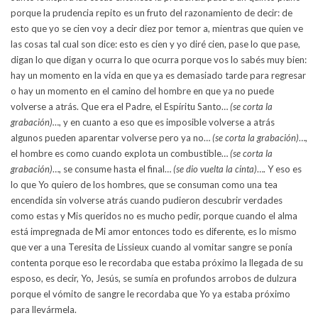
porque la prudencia repito es un fruto del razonamiento de decir: de
esto que yo se cien voy a decir diez por temor a, mientras que quien ve
las cosas tal cual son dice: esto es cien y yo diré cien, pase lo que pase,
digan lo que digan y ocurra lo que ocurra porque vos lo sabés muy bien:
hay un momento en la vida en que ya es demasiado tarde para regresar
o hay un momento en el camino del hombre en que ya no puede
volverse a atrás. Que era el Padre, el Espíritu Santo…
(se corta la
grabación)…
, y en cuanto a eso que es imposible volverse a atrás
algunos pueden aparentar volverse pero ya no…
(se corta la grabación)
…,
el hombre es como cuando explota un combustible…
(se corta la
grabación)
…, se consume hasta el final…
(se dio vuelta la cinta)
…. Y eso es
lo que Yo quiero de los hombres, que se consuman como una tea
encendida sin volverse atrás cuando pudieron descubrir verdades
como estas y Mis queridos no es mucho pedir, porque cuando el alma
está impregnada de Mi amor entonces todo es diferente, es lo mismo
que ver a una Teresita de Lissieux cuando al vomitar sangre se ponía
contenta porque eso le recordaba que estaba próximo la llegada de su
esposo, es decir, Yo, Jesús, se sumía en profundos arrobos de dulzura
porque el vómito de sangre le recordaba que Yo ya estaba próximo
para llevármela.