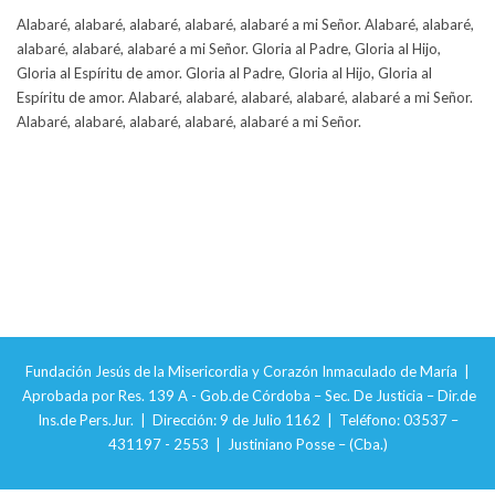
Alabaré, alabaré, alabaré, alabaré, alabaré a mi Señor. Alabaré, alabaré,
alabaré, alabaré, alabaré a mi Señor. Gloria al Padre, Gloria al Hijo,
Gloria al Espíritu de amor. Gloria al Padre, Gloria al Hijo, Gloria al
Espíritu de amor. Alabaré, alabaré, alabaré, alabaré, alabaré a mi Señor.
Alabaré, alabaré, alabaré, alabaré, alabaré a mi Señor.
Fundación Jesús de la Misericordia y Corazón Inmaculado de María |
Aprobada por Res. 139 A - Gob.de Córdoba – Sec. De Justicia – Dir.de
Ins.de Pers.Jur. | Dirección: 9 de Julio 1162 | Teléfono: 03537 –
431197 - 2553 | Justiniano Posse – (Cba.)