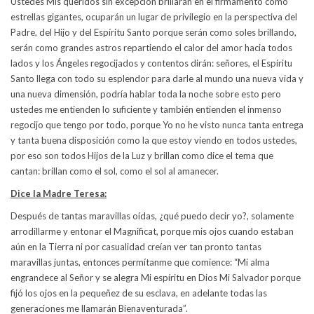
Ustedes Mis queridos sin excepción brillarán en el firmamento como
estrellas gigantes, ocuparán un lugar de privilegio en la perspectiva del
Padre, del Hijo y del Espíritu Santo porque serán como soles brillando,
serán como grandes astros repartiendo el calor del amor hacia todos
lados y los Ángeles regocijados y contentos dirán: señores, el Espíritu
Santo llega con todo su esplendor para darle al mundo una nueva vida y
una nueva dimensión, podría hablar toda la noche sobre esto pero
ustedes me entienden lo suficiente y también entienden el inmenso
regocijo que tengo por todo, porque Yo no he visto nunca tanta entrega
y tanta buena disposición como la que estoy viendo en todos ustedes,
por eso son todos Hijos de la Luz y brillan como dice el tema que
cantan: brillan como el sol, como el sol al amanecer.
Dice la Madre Teresa:
Después de tantas maravillas oídas, ¿qué puedo decir yo?, solamente
arrodillarme y entonar el Magnificat, porque mis ojos cuando estaban
aún en la Tierra ni por casualidad creían ver tan pronto tantas
maravillas juntas, entonces permítanme que comience: “Mi alma
engrandece al Señor y se alegra Mi espíritu en Dios Mi Salvador porque
fijó los ojos en la pequeñez de su esclava, en adelante todas las
generaciones me llamarán Bienaventurada”.