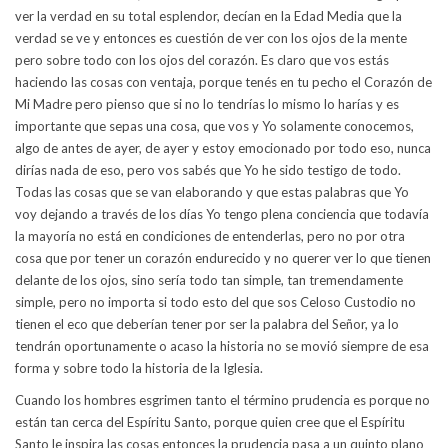
ver la verdad en su total esplendor, decían en la Edad Media que la
verdad se ve y entonces es cuestión de ver con los ojos de la mente
pero sobre todo con los ojos del corazón. Es claro que vos estás
haciendo las cosas con ventaja, porque tenés en tu pecho el Corazón de
Mi Madre pero pienso que si no lo tendrías lo mismo lo harías y es
importante que sepas una cosa, que vos y Yo solamente conocemos,
algo de antes de ayer, de ayer y estoy emocionado por todo eso, nunca
dirías nada de eso, pero vos sabés que Yo he sido testigo de todo.
Todas las cosas que se van elaborando y que estas palabras que Yo
voy dejando a través de los días Yo tengo plena conciencia que todavía
la mayoría no está en condiciones de entenderlas, pero no por otra
cosa que por tener un corazón endurecido y no querer ver lo que tienen
delante de los ojos, sino sería todo tan simple, tan tremendamente
simple, pero no importa si todo esto del que sos Celoso Custodio no
tienen el eco que deberían tener por ser la palabra del Señor, ya lo
tendrán oportunamente o acaso la historia no se movió siempre de esa
forma y sobre todo la historia de la Iglesia.
Cuando los hombres esgrimen tanto el término prudencia es porque no
están tan cerca del Espíritu Santo, porque quien cree que el Espíritu
Santo le inspira las cosas entonces la prudencia pasa a un quinto plano