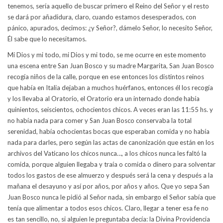
tenemos, sería aquello de buscar primero el Reino del Señor y el resto
se dará por añadidura, claro, cuando estamos desesperados, con
pánico, apurados, decimos: ¿y Señor?, dámelo Señor, lo necesito Señor,
Él sabe que lo necesitamos.
Mi Dios y mi todo, mi Dios y mi todo, se me ocurre en este momento
una escena entre San Juan Bosco y su madre Margarita, San Juan Bosco
recogía niños de la calle, porque en ese entonces los distintos reinos
que había en Italia dejaban a muchos huérfanos, entonces él los recogía
y los llevaba al Oratorio, el Oratorio era un internado donde había
quinientos, seiscientos, ochocientos chicos. A veces eran las 11:55 hs. y
no había nada para comer y San Juan Bosco conservaba la total
serenidad, había ochocientas bocas que esperaban comida y no había
nada para darles, pero según las actas de canonización que están en los
archivos del Vaticano los chicos nunca…, a los chicos nunca les faltó la
comida, porque alguien llegaba y traía o comida o dinero para solventar
todos los gastos de ese almuerzo y después será la cena y después a la
mañana el desayuno y así por años, por años y años. Que yo sepa San
Juan Bosco nunca le pidió al Señor nada, sin embargo el Señor sabía que
tenía que alimentar a todos esos chicos. Claro, llegar a tener esa fe no
es tan sencillo, no, si alguien le preguntaba decía: la Divina Providencia