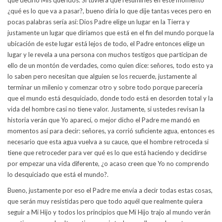
que decirlo Mis queridos. Si tuviera que resumirles en este momento
¿qué es lo que va a pasar?, bueno diría lo que dije tantas veces pero en
pocas palabras sería así: Dios Padre elige un lugar en la Tierra y
justamente un lugar que diríamos que está en el fin del mundo porque la
ubicación de este lugar está lejos de todo, el Padre entonces elige un
lugar y le revela a una persona con muchos testigos que participan de
ello de un montón de verdades, como quien dice: señores, todo esto ya
lo saben pero necesitan que alguien se los recuerde, justamente al
terminar un milenio y comenzar otro y sobre todo porque parecería
que el mundo está desquiciado, donde todo está en desorden total y la
vida del hombre casi no tiene valor. Justamente, si ustedes revisan la
historia verán que Yo aparecí, o mejor dicho el Padre me mandó en
momentos así para decir: señores, ya corrió suficiente agua, entonces es
necesario que esta agua vuelva a su cauce, que el hombre retroceda si
tiene que retroceder para ver qué es lo que está haciendo y decidirse
por empezar una vida diferente, ¿o acaso creen que Yo no comprendo
lo desquiciado que está el mundo?.
Bueno, justamente por eso el Padre me envía a decir todas estas cosas,
que serán muy resistidas pero que todo aquél que realmente quiera
seguir a Mi Hijo y todos los principios que Mi Hijo trajo al mundo verán