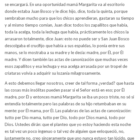
se encargará. En una oportunidad mamá Margarita va al escritorio
donde estaba Juan Bosco y le dice: hijo, dice, toda la quinta, porque
sembraban mucho para que los chicos aprendieran, gastaran su tiempo
y al mismo tiempo comían, Juan dice: todos los zapallitos que había,
toda la acelga, toda la lechuga que había, prácticamente los chicos la
arrasaron totalmente, dice Juan: esto no puede ser y San Juan Bosco
descolgaba el crucifijo que había a sus espaldas, lo ponía entre sus
manos, se lo mostraba a su madre y le decía: madre, por Él, por Él
madre. Y dicen también las actas de canonización que muchas veces
esos zapallitos y esa lechuga y esa acelga arrasada por un tropel de
criaturas volvía a adquirir su lozanía milagrosamente.
A esto debemos llegar nosotros, creer de tal forma ¿verdad? que hasta
las cosas más insólitas pueden pasar si el Señor está en eso; por Él
madre, por Él y entonces mamá Margarita se iba un poco triste, no sé si
entendía totalmente pero las palabras de su hijo retumbaban en su
mente: por Él mama, por Él. Las palabras de las actas de canonización:
tutto per Dio mama, tutto per Dio, todo por Dios mamá, todo por
Dios. Ustedes dirán: que el planteo que yo estoy haciendo esta noche
es tal vez un poco ingenuo o tal vez de alguien que enloqueció, no,
justamente no, creo sinceramente que uno nunca estuvo tan lúcido, que