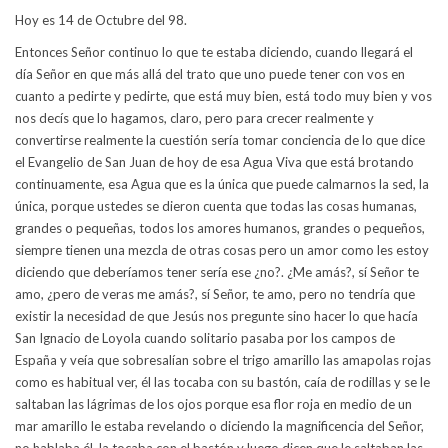
Hoy es 14 de Octubre del 98.
Entonces Señor continuo lo que te estaba diciendo, cuando llegará el
día Señor en que más allá del trato que uno puede tener con vos en
cuanto a pedirte y pedirte, que está muy bien, está todo muy bien y vos
nos decís que lo hagamos, claro, pero para crecer realmente y
convertirse realmente la cuestión sería tomar conciencia de lo que dice
el Evangelio de San Juan de hoy de esa Agua Viva que está brotando
continuamente, esa Agua que es la única que puede calmarnos la sed, la
única, porque ustedes se dieron cuenta que todas las cosas humanas,
grandes o pequeñas, todos los amores humanos, grandes o pequeños,
siempre tienen una mezcla de otras cosas pero un amor como les estoy
diciendo que deberíamos tener sería ese ¿no?. ¿Me amás?, sí Señor te
amo, ¿pero de veras me amás?, sí Señor, te amo, pero no tendría que
existir la necesidad de que Jesús nos pregunte sino hacer lo que hacía
San Ignacio de Loyola cuando solitario pasaba por los campos de
España y veía que sobresalían sobre el trigo amarillo las amapolas rojas
como es habitual ver, él las tocaba con su bastón, caía de rodillas y se le
saltaban las lágrimas de los ojos porque esa flor roja en medio de un
mar amarillo le estaba revelando o diciendo la magnificencia del Señor,