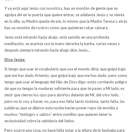
Y ya está aquí Jesús con nosotros, hay un montón de gente que se
agolpa ahí en la puerta que quiere entrar, se adelanta Jesús y se sienta
en la silla, su Madre queda de pie, lo mismo que la Madre Teresa y atrás
hay un montón de rostros como que quisieran robar cámara.
Jesús está mirando hacia abajo, está sumido en una profunda
meditación, se acaricia con la mano derecha la barba, varias veces y
después siempre mirando hacia abajo dice Jesús…
Dice Jesús:
Si tengo que usar el vocabulario que usa el mundo diría: que golpe bajo
que me has dado Artemio, que golpe bajo que me has dado, pero como
tengo que usar el lenguaje del Hijo de Dios digo: estás corriendo peligro
de que ya tengas la madurez suficiente para que te pases a Mi lado; es
decir que cierres los ojos para abrirlos delante de Mí, del otro lado,
pero no lo voy a hacer, no, para eso falta tanto todavía, tanto falta, las
palabras que se dijeron esta noche harían poner rojos de envidia a
muchos “teólogos y sabios” entre comillas que quieren tener la
exclusividad sobre la sabiduría del Señor.
Pero ocurre una cosa, no hace falta estar a la altura de la teología para