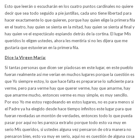
Esto que leerán o escucharán en los cuatro puntos cardinales no quiere
decir que sea todo seguido a pie juntillas, cada uno tiene libertad para
hacer exactamente lo que quieren, porque hay quien elige la primera fila
en el teatro, hay quien se sienta en la mitad, hay quien se sienta al final y
hay quien ve el espectáculo espiando detrás de la cortina. El lugar Mis
queridos lo eligen ustedes, ahora les mentiría si no les dijera que me
gustaría que estuvieran en la primera fila.
Dice la Virgen María:
Si tantas personas que dicen ser piadosas en este lugar, en este pueblo
fueran realmente así me verían en muchos lugares porque la cuestión es
que Yo siempre estoy, lo que hace falta es prepararse lo suficiente para
verme, pero para verme hay que querer verme, hay que amarme, hay
que amarme mucho, entonces verme es muy simple, es muy sencillo.
Por eso Yo me estoy regodeando en estos lugares, no es para menos si
el Padre ya ha elegido desde hace tiempo infinitos este lugar para que
fueran reveladas un montón de verdades, entonces todo lo que pueda
pasar por aquí no les parezca extraño porque todo esto va muy en
serio Mis queridos, si ustedes alguna vez pensaron de otra manera no
pensaron bien, esto va muy en serio, aquí no es cuestión de alguna cosa