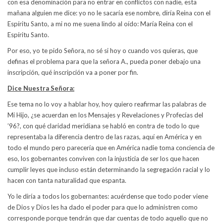
con esa denominación para no entrar en conflictos con nadie, esta
mañana alguien me dice: yo no le sacaría ese nombre, diría Reina con el
Espíritu Santo, a mi no me suena lindo al oído: María Reina con el
Espíritu Santo.
Por eso, yo te pido Señora, no sé si hoy o cuando vos quieras, que
definas el problema para que la señora A., pueda poner debajo una
inscripción, qué inscripción va a poner por fin.
Dice Nuestra Señora:
Ese tema no lo voy a hablar hoy, hoy quiero reafirmar las palabras de
Mi Hijo, ¿se acuerdan en los Mensajes y Revelaciones y Profecías del
’96?, con qué claridad meridiana se habló en contra de todo lo que
representaba la diferencia dentro de las razas, aquí en América y en
todo el mundo pero parecería que en América nadie toma conciencia de
eso, los gobernantes conviven con la injusticia de ser los que hacen
cumplir leyes que incluso están determinando la segregación racial y lo
hacen con tanta naturalidad que espanta.
Yo le diría a todos los gobernantes: acuérdense que todo poder viene
de Dios y Dios les ha dado el poder para que lo administren como
corresponde porque tendrán que dar cuentas de todo aquello que no