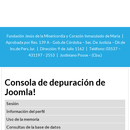
Fundación Jesús de la Misericordia y Corazón Inmaculado de María |
Aprobada por Res. 139 A - Gob.de Córdoba – Sec. De Justicia – Dir.de
Ins.de Pers.Jur. | Dirección: 9 de Julio 1162 | Teléfono: 03537 –
431197 - 2553 | Justiniano Posse – (Cba.)
Consola de depuración de
Joomla!
Sesión
Información del perfil
Uso de la memoria
Consultas de la base de datos