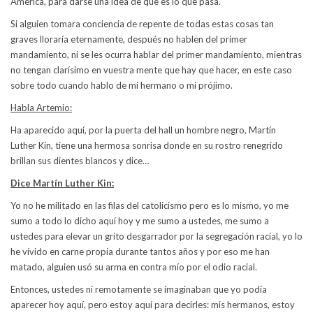
América, para darse una idea de que es lo que pasa.
Si alguien tomara conciencia de repente de todas estas cosas tan
graves lloraría eternamente, después no hablen del primer
mandamiento, ni se les ocurra hablar del primer mandamiento, mientras
no tengan clarísimo en vuestra mente que hay que hacer, en este caso
sobre todo cuando hablo de mi hermano o mi prójimo.
Habla Artemio:
Ha aparecido aquí, por la puerta del hall un hombre negro, Martín
Luther Kin, tiene una hermosa sonrisa donde en su rostro renegrido
brillan sus dientes blancos y dice…
Dice Martín Luther Kin:
Yo no he militado en las filas del catolicismo pero es lo mismo, yo me
sumo a todo lo dicho aquí hoy y me sumo a ustedes, me sumo a
ustedes para elevar un grito desgarrador por la segregación racial, yo lo
he vivido en carne propia durante tantos años y por eso me han
matado, alguien usó su arma en contra mío por el odio racial.
Entonces, ustedes ni remotamente se imaginaban que yo podía
aparecer hoy aquí, pero estoy aquí para decirles: mis hermanos, estoy