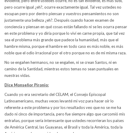
evidente, pero entre ustedes ocurre, no es tan evidente, es más sutil,
pero ocurre igual ¿eh?, ocurre exactamente igual. Tal vez ustedes no
escupan pero por dentro piensan y vuestros pensamientos no son
justamente una belleza ¿eh?. Después cuando hacen examen de
conciencia y piensan en qué cosas están fallando ni se les ocurra pensar
en este problema y yo diría porque lo viví en carne propia, que tal vez
sea el problema más grande que padece la humanidad, más que el
hambre misma, porque el hambre en todo caso es más noble, es más
noble que el odio irracional por el otro porque no es de mi misma raza.
No se engañen hermanos, no se engañen, ni se crean Santos, ni en
camino de la Santidad, mientras estos temas no sean puntuales en
nuestras vidas.
Dice Monseñor Pironio:
Cuando yo era secretario del CELAM, el Consejo Episcopal
Latinoamericano, muchas veces levanté mi voz para hacer oír lo
referente a este problema y por los resultados veo que no se me ha
dado ni cinco de importancia, pero fue siempre algo que carcomió mis
entrañas, porque sería interesante que ustedes recorrieran los países
de América Central, las Guayanas, el Brasil y toda la América, toda la